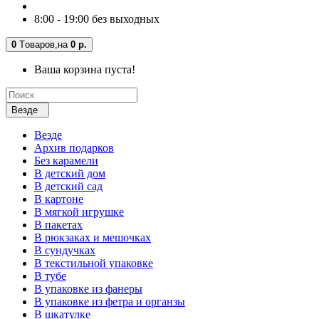
8:00 - 19:00 без выходных
0
Tоваров,
на
0 р.
Ваша корзина пуста!
Везде
Везде
Архив подарков
Без карамели
В детский дом
В детский сад
В картоне
В мягкой игрушке
В пакетах
В рюкзаках и мешочках
В сундучках
В текстильной упаковке
В тубе
В упаковке из фанеры
В упаковке из фетра и органзы
В шкатулке