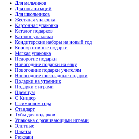
Для мальчиков
Для организаций
Для школьников
Жестяная упаковка
Картонная упаковка
Каталог подарков
Каталог упаковки
Кондитерские наборы на новый год
Корпоративные подарки
Мягкая упаковка
Недорогие подарки
Новогодние подарки на елку
Новогодние подарки учителям
Новогодние шоколадные подарки
Подарки на утренник
Подарки с играми
Премиум
С Киндер
С символом года
Стандарт
Тубы для подарков
Упаковка с развивающими играми
Элитные
Пакеты
Рюкзаки