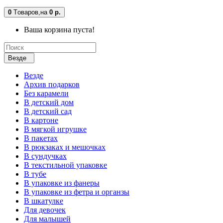
0
Tоваров,
на
0 р.
Ваша корзина пуста!
Везде
Везде
Архив подарков
Без карамели
В детский дом
В детский сад
В картоне
В мягкой игрушке
В пакетах
В рюкзаках и мешочках
В сундучках
В текстильной упаковке
В тубе
В упаковке из фанеры
В упаковке из фетра и органзы
В шкатулке
Для девочек
Для малышей