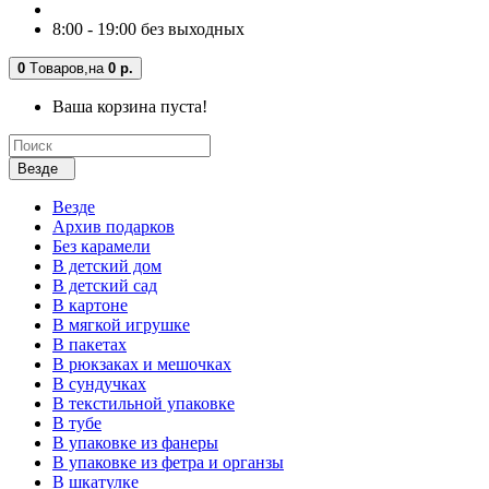
8:00 - 19:00 без выходных
0
Tоваров,
на
0 р.
Ваша корзина пуста!
Везде
Везде
Архив подарков
Без карамели
В детский дом
В детский сад
В картоне
В мягкой игрушке
В пакетах
В рюкзаках и мешочках
В сундучках
В текстильной упаковке
В тубе
В упаковке из фанеры
В упаковке из фетра и органзы
В шкатулке