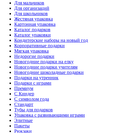
Для мальчиков
Для организаций
Для школьников
Жестяная упаковка
Картонная упаковка
Каталог подарков
Каталог упаковки
Кондитерские наборы на новый год
Корпоративные подарки
Мягкая упаковка
Недорогие подарки
Новогодние подарки на елку
Новогодние подарки учителям
Новогодние шоколадные подарки
Подарки на утренник
Подарки с играми
Премиум
С Киндер
С символом года
Стандарт
Тубы для подарков
Упаковка с развивающими играми
Элитные
Пакеты
Рюкзаки