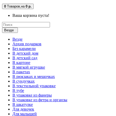
0
Tоваров,
на
0 р.
Ваша корзина пуста!
Везде
Везде
Архив подарков
Без карамели
В детский дом
В детский сад
В картоне
В мягкой игрушке
В пакетах
В рюкзаках и мешочках
В сундучках
В текстильной упаковке
В тубе
В упаковке из фанеры
В упаковке из фетра и органзы
В шкатулке
Для девочек
Для малышей