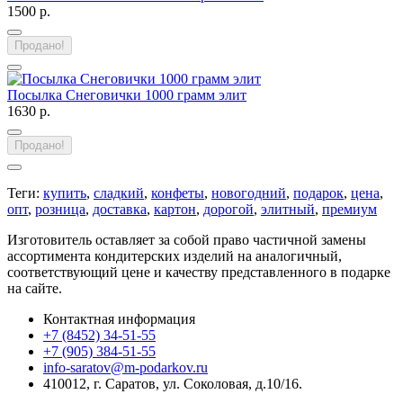
1500 р.
Продано!
Посылка Снеговички 1000 грамм элит
1630 р.
Продано!
Теги:
купить
,
сладкий
,
конфеты
,
новогодний
,
подарок
,
цена
,
опт
,
розница
,
доставка
,
картон
,
дорогой
,
элитный
,
премиум
Изготовитель оставляет за собой право частичной замены
ассортимента кондитерских изделий на аналогичный,
соответствующий цене и качеству представленного в подарке
на сайте.
Контактная информация
+7 (8452) 34-51-55
+7 (905) 384-51-55
info-saratov@m-podarkov.ru
410012, г. Саратов, ул. Соколовая, д.10/16.