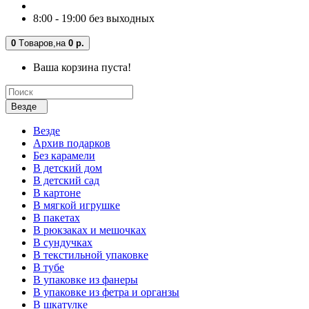
8:00 - 19:00 без выходных
0
Tоваров,
на
0 р.
Ваша корзина пуста!
Везде
Везде
Архив подарков
Без карамели
В детский дом
В детский сад
В картоне
В мягкой игрушке
В пакетах
В рюкзаках и мешочках
В сундучках
В текстильной упаковке
В тубе
В упаковке из фанеры
В упаковке из фетра и органзы
В шкатулке