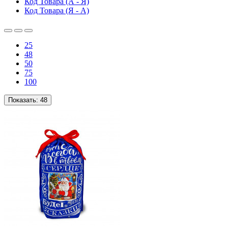
Код Товара (А - Я)
Код Товара (Я - А)
25
48
50
75
100
Показать:
48