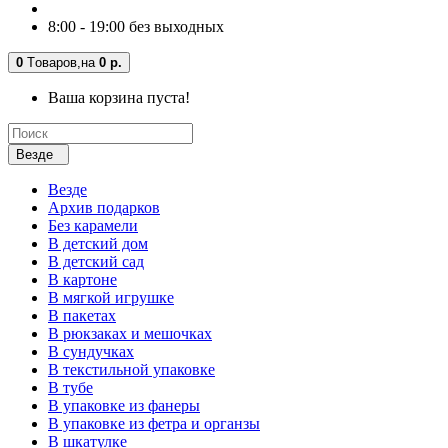
8:00 - 19:00 без выходных
0
Tоваров,
на
0 р.
Ваша корзина пуста!
Везде
Везде
Архив подарков
Без карамели
В детский дом
В детский сад
В картоне
В мягкой игрушке
В пакетах
В рюкзаках и мешочках
В сундучках
В текстильной упаковке
В тубе
В упаковке из фанеры
В упаковке из фетра и органзы
В шкатулке