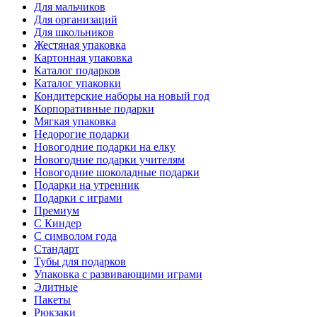
Для мальчиков
Для организаций
Для школьников
Жестяная упаковка
Картонная упаковка
Каталог подарков
Каталог упаковки
Кондитерские наборы на новый год
Корпоративные подарки
Мягкая упаковка
Недорогие подарки
Новогодние подарки на елку
Новогодние подарки учителям
Новогодние шоколадные подарки
Подарки на утренник
Подарки с играми
Премиум
С Киндер
С символом года
Стандарт
Тубы для подарков
Упаковка с развивающими играми
Элитные
Пакеты
Рюкзаки