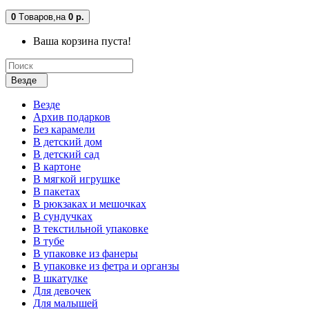
0
Tоваров,
на
0 р.
Ваша корзина пуста!
Везде
Везде
Архив подарков
Без карамели
В детский дом
В детский сад
В картоне
В мягкой игрушке
В пакетах
В рюкзаках и мешочках
В сундучках
В текстильной упаковке
В тубе
В упаковке из фанеры
В упаковке из фетра и органзы
В шкатулке
Для девочек
Для малышей