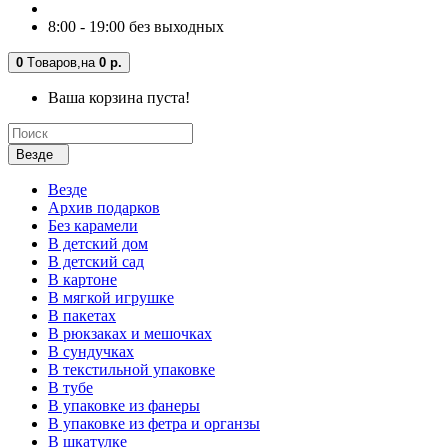
8:00 - 19:00 без выходных
0
Tоваров,
на
0 р.
Ваша корзина пуста!
Везде
Везде
Архив подарков
Без карамели
В детский дом
В детский сад
В картоне
В мягкой игрушке
В пакетах
В рюкзаках и мешочках
В сундучках
В текстильной упаковке
В тубе
В упаковке из фанеры
В упаковке из фетра и органзы
В шкатулке