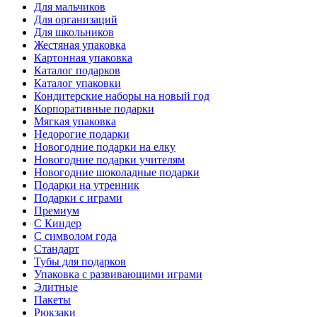
Для мальчиков
Для организаций
Для школьников
Жестяная упаковка
Картонная упаковка
Каталог подарков
Каталог упаковки
Кондитерские наборы на новый год
Корпоративные подарки
Мягкая упаковка
Недорогие подарки
Новогодние подарки на елку
Новогодние подарки учителям
Новогодние шоколадные подарки
Подарки на утренник
Подарки с играми
Премиум
С Киндер
С символом года
Стандарт
Тубы для подарков
Упаковка с развивающими играми
Элитные
Пакеты
Рюкзаки