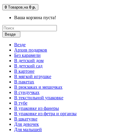
0
Tоваров,
на
0 р.
Ваша корзина пуста!
Везде
Везде
Архив подарков
Без карамели
В детский дом
В детский сад
В картоне
В мягкой игрушке
В пакетах
В рюкзаках и мешочках
В сундучках
В текстильной упаковке
В тубе
В упаковке из фанеры
В упаковке из фетра и органзы
В шкатулке
Для девочек
Для малышей