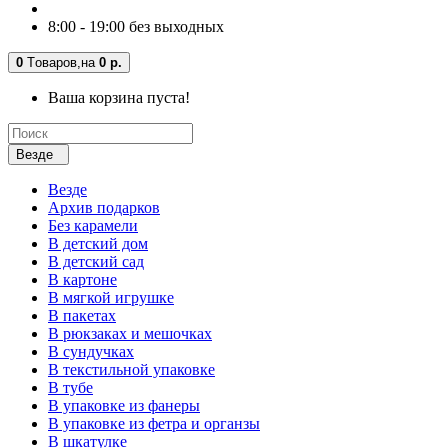
8:00 - 19:00 без выходных
0
Tоваров,
на
0 р.
Ваша корзина пуста!
Везде
Везде
Архив подарков
Без карамели
В детский дом
В детский сад
В картоне
В мягкой игрушке
В пакетах
В рюкзаках и мешочках
В сундучках
В текстильной упаковке
В тубе
В упаковке из фанеры
В упаковке из фетра и органзы
В шкатулке