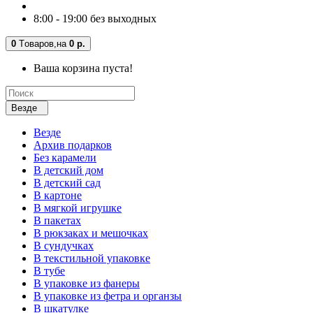
8:00 - 19:00 без выходных
0
Tоваров,
на
0 р.
Ваша корзина пуста!
Везде
Везде
Архив подарков
Без карамели
В детский дом
В детский сад
В картоне
В мягкой игрушке
В пакетах
В рюкзаках и мешочках
В сундучках
В текстильной упаковке
В тубе
В упаковке из фанеры
В упаковке из фетра и органзы
В шкатулке