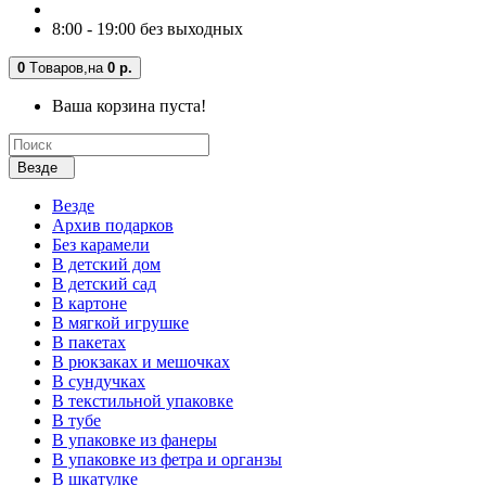
8:00 - 19:00 без выходных
0
Tоваров,
на
0 р.
Ваша корзина пуста!
Везде
Везде
Архив подарков
Без карамели
В детский дом
В детский сад
В картоне
В мягкой игрушке
В пакетах
В рюкзаках и мешочках
В сундучках
В текстильной упаковке
В тубе
В упаковке из фанеры
В упаковке из фетра и органзы
В шкатулке