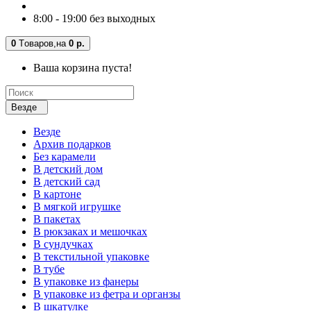
8:00 - 19:00 без выходных
0
Tоваров,
на
0 р.
Ваша корзина пуста!
Везде
Везде
Архив подарков
Без карамели
В детский дом
В детский сад
В картоне
В мягкой игрушке
В пакетах
В рюкзаках и мешочках
В сундучках
В текстильной упаковке
В тубе
В упаковке из фанеры
В упаковке из фетра и органзы
В шкатулке