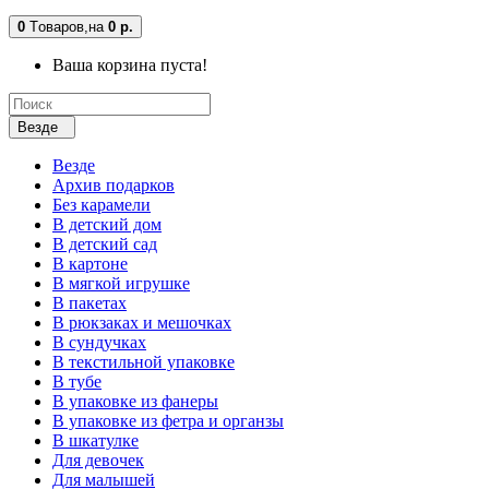
0
Tоваров,
на
0 р.
Ваша корзина пуста!
Везде
Везде
Архив подарков
Без карамели
В детский дом
В детский сад
В картоне
В мягкой игрушке
В пакетах
В рюкзаках и мешочках
В сундучках
В текстильной упаковке
В тубе
В упаковке из фанеры
В упаковке из фетра и органзы
В шкатулке
Для девочек
Для малышей