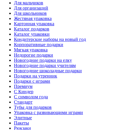
Для мальчиков
Для организаций
Для школьников
Жестяная упаковка
Картонная упаковка
Каталог подарков
Каталог упаковки
Кондитерские наборы на новый год
Корпоративные подарки
Мягкая упаковка
Недорогие подарки
Новогодние подарки на елку
Новогодние подарки учителям
Новогодние шоколадные подарки
Подарки на утренник
Подарки с играми
Премиум
С Киндер
С символом года
Стандарт
Тубы для подарков
Упаковка с развивающими играми
Элитные
Пакеты
Рюкзаки