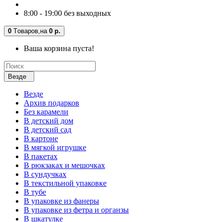
8:00 - 19:00 без выходных
0
Tоваров,
на
0 р.
Ваша корзина пуста!
Везде
Везде
Архив подарков
Без карамели
В детский дом
В детский сад
В картоне
В мягкой игрушке
В пакетах
В рюкзаках и мешочках
В сундучках
В текстильной упаковке
В тубе
В упаковке из фанеры
В упаковке из фетра и органзы
В шкатулке