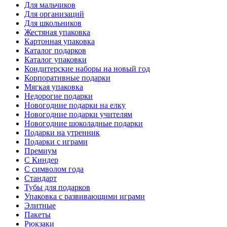
Для мальчиков
Для организаций
Для школьников
Жестяная упаковка
Картонная упаковка
Каталог подарков
Каталог упаковки
Кондитерские наборы на новый год
Корпоративные подарки
Мягкая упаковка
Недорогие подарки
Новогодние подарки на елку
Новогодние подарки учителям
Новогодние шоколадные подарки
Подарки на утренник
Подарки с играми
Премиум
С Киндер
С символом года
Стандарт
Тубы для подарков
Упаковка с развивающими играми
Элитные
Пакеты
Рюкзаки