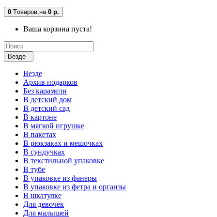
0
Tоваров,
на
0 р.
Ваша корзина пуста!
Везде
Везде
Архив подарков
Без карамели
В детский дом
В детский сад
В картоне
В мягкой игрушке
В пакетах
В рюкзаках и мешочках
В сундучках
В текстильной упаковке
В тубе
В упаковке из фанеры
В упаковке из фетра и органзы
В шкатулке
Для девочек
Для малышей