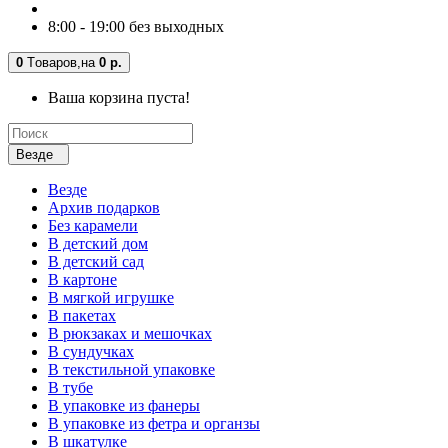
8:00 - 19:00 без выходных
0
Tоваров,
на
0 р.
Ваша корзина пуста!
Везде
Везде
Архив подарков
Без карамели
В детский дом
В детский сад
В картоне
В мягкой игрушке
В пакетах
В рюкзаках и мешочках
В сундучках
В текстильной упаковке
В тубе
В упаковке из фанеры
В упаковке из фетра и органзы
В шкатулке