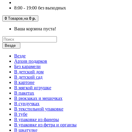
8:00 - 19:00 без выходных
0
Tоваров,
на
0 р.
Ваша корзина пуста!
Везде
Везде
Архив подарков
Без карамели
В детский дом
В детский сад
В картоне
В мягкой игрушке
В пакетах
В рюкзаках и мешочках
В сундучках
В текстильной упаковке
В тубе
В упаковке из фанеры
В упаковке из фетра и органзы
В шкатулке