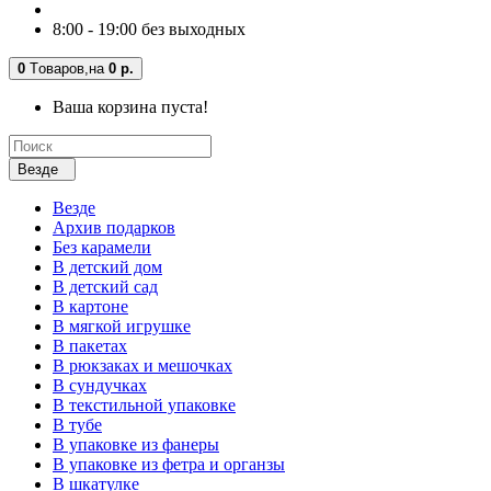
8:00 - 19:00 без выходных
0
Tоваров,
на
0 р.
Ваша корзина пуста!
Везде
Везде
Архив подарков
Без карамели
В детский дом
В детский сад
В картоне
В мягкой игрушке
В пакетах
В рюкзаках и мешочках
В сундучках
В текстильной упаковке
В тубе
В упаковке из фанеры
В упаковке из фетра и органзы
В шкатулке