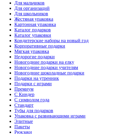
Для мальчиков
Для организаций
Для школьников
Жестяная упаковка
Картонная упаковка
Каталог подарков
Каталог упаковки
Кондитерские наборы на новый год
Корпоративные подарки
Мягкая упаковка
Недорогие подарки
Новогодние подарки на елку
Новогодние подарки учителям
Новогодние шоколадные подарки
Подарки на утренник
Подарки с играми
Премиум
С Киндер
С символом года
Стандарт
Тубы для подарков
Упаковка с развивающими играми
Элитные
Пакеты
Рюкзаки