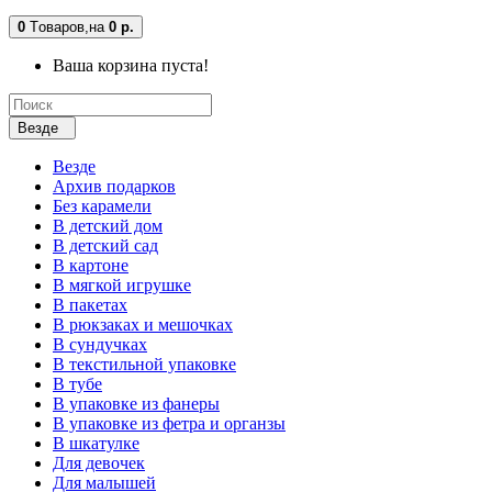
0
Tоваров,
на
0 р.
Ваша корзина пуста!
Везде
Везде
Архив подарков
Без карамели
В детский дом
В детский сад
В картоне
В мягкой игрушке
В пакетах
В рюкзаках и мешочках
В сундучках
В текстильной упаковке
В тубе
В упаковке из фанеры
В упаковке из фетра и органзы
В шкатулке
Для девочек
Для малышей