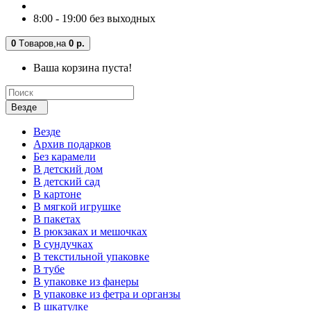
8:00 - 19:00 без выходных
0
Tоваров,
на
0 р.
Ваша корзина пуста!
Везде
Везде
Архив подарков
Без карамели
В детский дом
В детский сад
В картоне
В мягкой игрушке
В пакетах
В рюкзаках и мешочках
В сундучках
В текстильной упаковке
В тубе
В упаковке из фанеры
В упаковке из фетра и органзы
В шкатулке