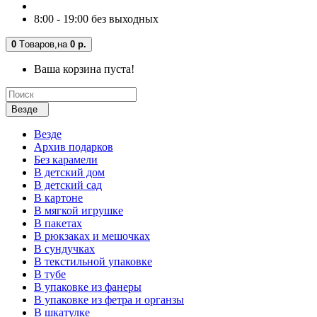
8:00 - 19:00 без выходных
0
Tоваров,
на
0 р.
Ваша корзина пуста!
Везде
Везде
Архив подарков
Без карамели
В детский дом
В детский сад
В картоне
В мягкой игрушке
В пакетах
В рюкзаках и мешочках
В сундучках
В текстильной упаковке
В тубе
В упаковке из фанеры
В упаковке из фетра и органзы
В шкатулке