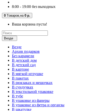
8:00 - 19:00 без выходных
0
Tоваров,
на
0 р.
Ваша корзина пуста!
Везде
Везде
Архив подарков
Без карамели
В детский дом
В детский сад
В картоне
В мягкой игрушке
В пакетах
В рюкзаках и мешочках
В сундучках
В текстильной упаковке
В тубе
В упаковке из фанеры
В упаковке из фетра и органзы
В шкатулке