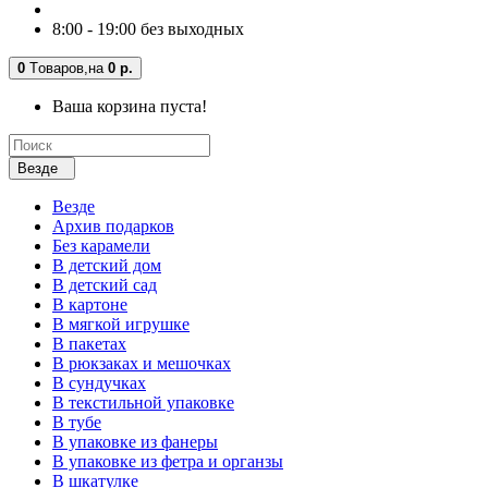
8:00 - 19:00 без выходных
0
Tоваров,
на
0 р.
Ваша корзина пуста!
Везде
Везде
Архив подарков
Без карамели
В детский дом
В детский сад
В картоне
В мягкой игрушке
В пакетах
В рюкзаках и мешочках
В сундучках
В текстильной упаковке
В тубе
В упаковке из фанеры
В упаковке из фетра и органзы
В шкатулке