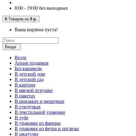
8:00 - 19:00 без выходных
0
Tоваров,
на
0 р.
Ваша корзина пуста!
Везде
Везде
Архив подарков
Без карамели
В детский дом
В детский сад
В картоне
В мягкой игрушке
В пакетах
В рюкзаках и мешочках
В сундучках
В текстильной упаковке
В тубе
В упаковке из фанеры
В упаковке из фетра и органзы
В шкатулке