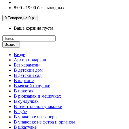
8:00 - 19:00 без выходных
0
Tоваров,
на
0 р.
Ваша корзина пуста!
Везде
Везде
Архив подарков
Без карамели
В детский дом
В детский сад
В картоне
В мягкой игрушке
В пакетах
В рюкзаках и мешочках
В сундучках
В текстильной упаковке
В тубе
В упаковке из фанеры
В упаковке из фетра и органзы
В шкатулке