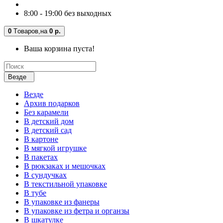
8:00 - 19:00 без выходных
0
Tоваров,
на
0 р.
Ваша корзина пуста!
Везде
Везде
Архив подарков
Без карамели
В детский дом
В детский сад
В картоне
В мягкой игрушке
В пакетах
В рюкзаках и мешочках
В сундучках
В текстильной упаковке
В тубе
В упаковке из фанеры
В упаковке из фетра и органзы
В шкатулке