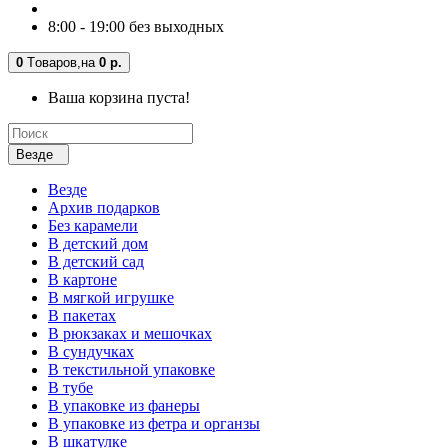
8:00 - 19:00 без выходных
0
Tоваров,
на
0 р.
Ваша корзина пуста!
Везде
Везде
Архив подарков
Без карамели
В детский дом
В детский сад
В картоне
В мягкой игрушке
В пакетах
В рюкзаках и мешочках
В сундучках
В текстильной упаковке
В тубе
В упаковке из фанеры
В упаковке из фетра и органзы
В шкатулке