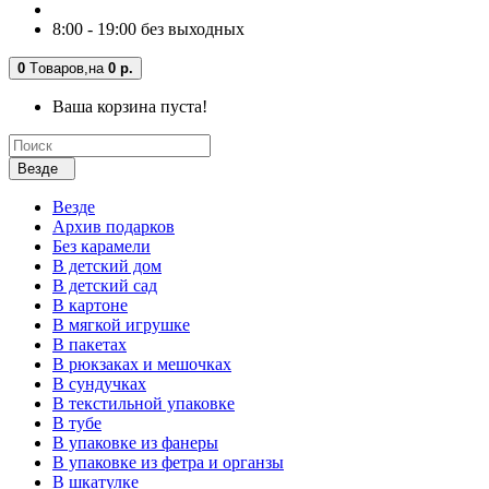
8:00 - 19:00 без выходных
0
Tоваров,
на
0 р.
Ваша корзина пуста!
Везде
Везде
Архив подарков
Без карамели
В детский дом
В детский сад
В картоне
В мягкой игрушке
В пакетах
В рюкзаках и мешочках
В сундучках
В текстильной упаковке
В тубе
В упаковке из фанеры
В упаковке из фетра и органзы
В шкатулке