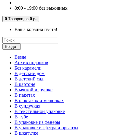
8:00 - 19:00 без выходных
0
Tоваров,
на
0 р.
Ваша корзина пуста!
Везде
Везде
Архив подарков
Без карамели
В детский дом
В детский сад
В картоне
В мягкой игрушке
В пакетах
В рюкзаках и мешочках
В сундучках
В текстильной упаковке
В тубе
В упаковке из фанеры
В упаковке из фетра и органзы
В шкатулке