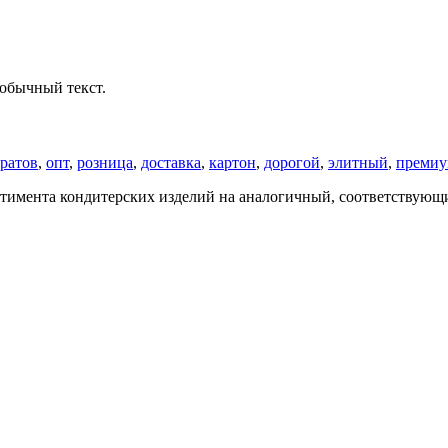
обычный текст.
ратов
,
опт
,
розница
,
доставка
,
картон
,
дорогой
,
элитный
,
преми
ртимента кондитерских изделий на аналогичный, соответствующий