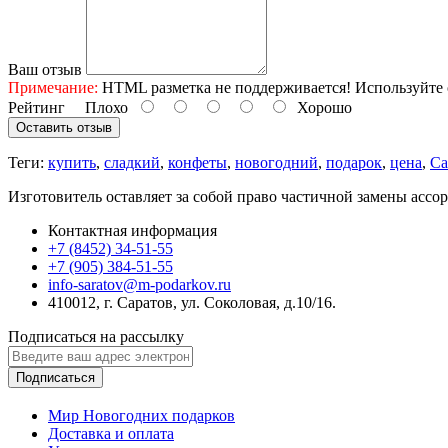
Ваш отзыв
Примечание:
HTML разметка не поддерживается! Используйте 
Рейтинг
Плохо
Хорошо
Оставить отзыв
Теги:
купить
,
сладкий
,
конфеты
,
новогодний
,
подарок
,
цена
,
Са
Изготовитель оставляет за собой право частичной замены ассо
Контактная информация
+7 (8452) 34-51-55
+7 (905) 384-51-55
info-saratov@m-podarkov.ru
410012, г. Саратов, ул. Соколовая, д.10/16.
Подписаться на рассылку
Подписаться
Мир Новогодних подарков
Доставка и оплата