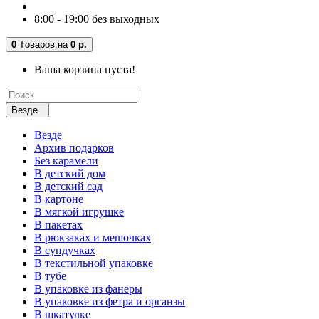
8:00 - 19:00 без выходных
0
Tоваров,
на
0 р.
Ваша корзина пуста!
Везде
Везде
Архив подарков
Без карамели
В детский дом
В детский сад
В картоне
В мягкой игрушке
В пакетах
В рюкзаках и мешочках
В сундучках
В текстильной упаковке
В тубе
В упаковке из фанеры
В упаковке из фетра и органзы
В шкатулке