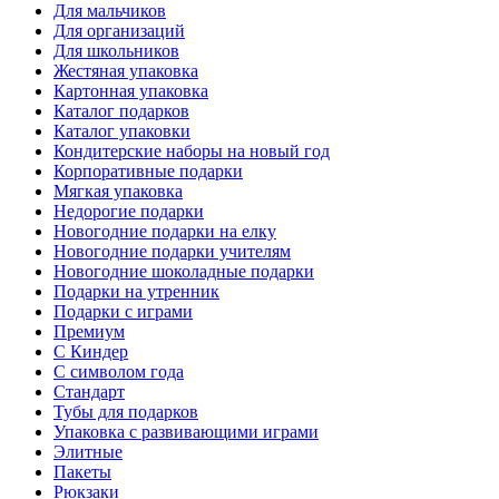
Для мальчиков
Для организаций
Для школьников
Жестяная упаковка
Картонная упаковка
Каталог подарков
Каталог упаковки
Кондитерские наборы на новый год
Корпоративные подарки
Мягкая упаковка
Недорогие подарки
Новогодние подарки на елку
Новогодние подарки учителям
Новогодние шоколадные подарки
Подарки на утренник
Подарки с играми
Премиум
С Киндер
С символом года
Стандарт
Тубы для подарков
Упаковка с развивающими играми
Элитные
Пакеты
Рюкзаки