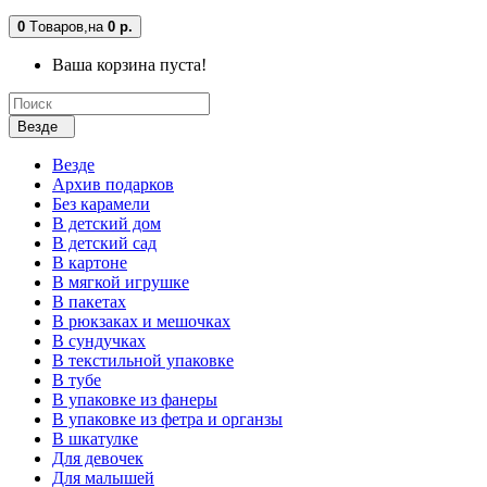
0
Tоваров,
на
0 р.
Ваша корзина пуста!
Везде
Везде
Архив подарков
Без карамели
В детский дом
В детский сад
В картоне
В мягкой игрушке
В пакетах
В рюкзаках и мешочках
В сундучках
В текстильной упаковке
В тубе
В упаковке из фанеры
В упаковке из фетра и органзы
В шкатулке
Для девочек
Для малышей