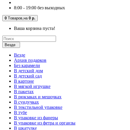
8:00 - 19:00 без выходных
0
Tоваров,
на
0 р.
Ваша корзина пуста!
Везде
Везде
Архив подарков
Без карамели
В детский дом
В детский сад
В картоне
В мягкой игрушке
В пакетах
В рюкзаках и мешочках
В сундучках
В текстильной упаковке
В тубе
В упаковке из фанеры
В упаковке из фетра и органзы
В шкатулке