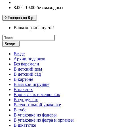
8:00 - 19:00 без выходных
0
Tоваров,
на
0 р.
Ваша корзина пуста!
Везде
Везде
Архив подарков
Без карамели
В детский дом
В детский сад
В картоне
В мягкой игрушке
В пакетах
В рюкзаках и мешочках
В сундучках
В текстильной упаковке
В тубе
В упаковке из фанеры
В упаковке из фетра и органзы
В шкатулке