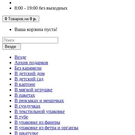
8:00 - 19:00 без выходных
0
Tоваров,
на
0 р.
Ваша корзина пуста!
Везде
Везде
Архив подарков
Без карамели
В детский дом
В детский сад
В картоне
В мягкой игрушке
В пакетах
В рюкзаках и мешочках
В сундучках
В текстильной упаковке
В тубе
В упаковке из фанеры
В упаковке из фетра и органзы
В шкатулке