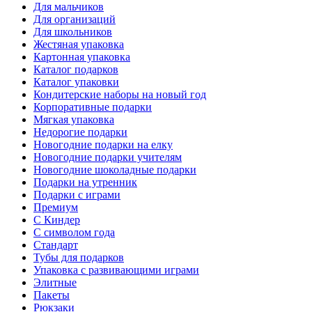
Для мальчиков
Для организаций
Для школьников
Жестяная упаковка
Картонная упаковка
Каталог подарков
Каталог упаковки
Кондитерские наборы на новый год
Корпоративные подарки
Мягкая упаковка
Недорогие подарки
Новогодние подарки на елку
Новогодние подарки учителям
Новогодние шоколадные подарки
Подарки на утренник
Подарки с играми
Премиум
С Киндер
С символом года
Стандарт
Тубы для подарков
Упаковка с развивающими играми
Элитные
Пакеты
Рюкзаки