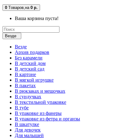
0
Tоваров,
на
0 р.
Ваша корзина пуста!
Везде
Везде
Архив подарков
Без карамели
В детский дом
В детский сад
В картоне
В мягкой игрушке
В пакетах
В рюкзаках и мешочках
В сундучках
В текстильной упаковке
В тубе
В упаковке из фанеры
В упаковке из фетра и органзы
В шкатулке
Для девочек
Для малышей