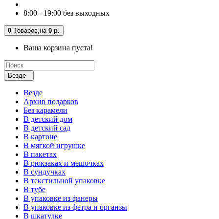
8:00 - 19:00 без выходных
0
Tоваров,
на
0 р.
Ваша корзина пуста!
Везде
Везде
Архив подарков
Без карамели
В детский дом
В детский сад
В картоне
В мягкой игрушке
В пакетах
В рюкзаках и мешочках
В сундучках
В текстильной упаковке
В тубе
В упаковке из фанеры
В упаковке из фетра и органзы
В шкатулке