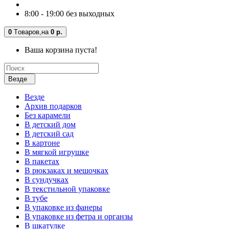
8:00 - 19:00 без выходных
0
Tоваров,
на
0 р.
Ваша корзина пуста!
Везде
Везде
Архив подарков
Без карамели
В детский дом
В детский сад
В картоне
В мягкой игрушке
В пакетах
В рюкзаках и мешочках
В сундучках
В текстильной упаковке
В тубе
В упаковке из фанеры
В упаковке из фетра и органзы
В шкатулке