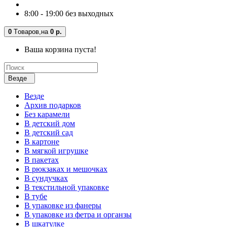
8:00 - 19:00 без выходных
0
Tоваров,
на
0 р.
Ваша корзина пуста!
Везде
Везде
Архив подарков
Без карамели
В детский дом
В детский сад
В картоне
В мягкой игрушке
В пакетах
В рюкзаках и мешочках
В сундучках
В текстильной упаковке
В тубе
В упаковке из фанеры
В упаковке из фетра и органзы
В шкатулке