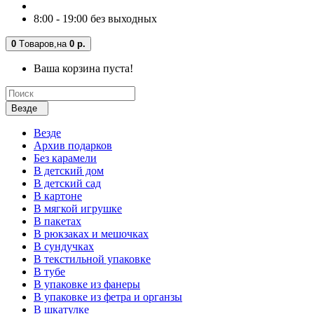
8:00 - 19:00 без выходных
0
Tоваров,
на
0 р.
Ваша корзина пуста!
Везде
Везде
Архив подарков
Без карамели
В детский дом
В детский сад
В картоне
В мягкой игрушке
В пакетах
В рюкзаках и мешочках
В сундучках
В текстильной упаковке
В тубе
В упаковке из фанеры
В упаковке из фетра и органзы
В шкатулке