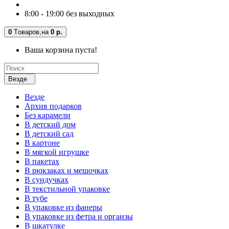
8:00 - 19:00 без выходных
0
Tоваров,
на
0 р.
Ваша корзина пуста!
Везде
Везде
Архив подарков
Без карамели
В детский дом
В детский сад
В картоне
В мягкой игрушке
В пакетах
В рюкзаках и мешочках
В сундучках
В текстильной упаковке
В тубе
В упаковке из фанеры
В упаковке из фетра и органзы
В шкатулке