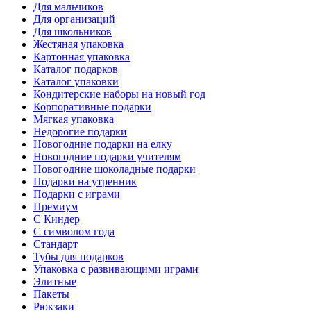
Для мальчиков
Для организаций
Для школьников
Жестяная упаковка
Картонная упаковка
Каталог подарков
Каталог упаковки
Кондитерские наборы на новый год
Корпоративные подарки
Мягкая упаковка
Недорогие подарки
Новогодние подарки на елку
Новогодние подарки учителям
Новогодние шоколадные подарки
Подарки на утренник
Подарки с играми
Премиум
С Киндер
С символом года
Стандарт
Тубы для подарков
Упаковка с развивающими играми
Элитные
Пакеты
Рюкзаки