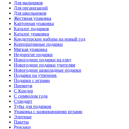
Для мальчиков
Для организаций
Для школьников
Жестяная упаковка
Картонная упаковка
Каталог подарков
Каталог упаковки
Кондитерские наборы на новый год
Корпоративные подарки
Мягкая упаковка
Недорогие подарки
Новогодние подарки на елку
Новогодние подарки учителям
Новогодние шоколадные подарки
Подарки на утренник
Подарки с играми
Премиум
С Киндер
С символом года
Стандарт
Тубы для подарков
Упаковка с развивающими играми
Элитные
Пакеты
Рюкзаки