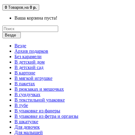
0
Tоваров,
на
0 р.
Ваша корзина пуста!
Везде
Везде
Архив подарков
Без карамели
В детский дом
В детский сад
В картоне
В мягкой игрушке
В пакетах
В рюкзаках и мешочках
В сундучках
В текстильной упаковке
В тубе
В упаковке из фанеры
В упаковке из фетра и органзы
В шкатулке
Для девочек
Для малышей