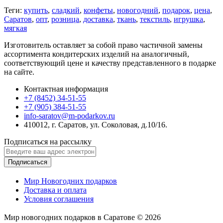
Теги:
купить
,
сладкий
,
конфеты
,
новогодний
,
подарок
,
цена
,
Саратов
,
опт
,
розница
,
доставка
,
ткань
,
текстиль
,
игрушка
,
мягкая
Изготовитель оставляет за собой право частичной замены
ассортимента кондитерских изделий на аналогичный,
соответствующий цене и качеству представленного в подарке
на сайте.
Контактная информация
+7 (8452) 34-51-55
+7 (905) 384-51-55
info-saratov@m-podarkov.ru
410012, г. Саратов, ул. Соколовая, д.10/16.
Подписаться на рассылку
Подписаться
Мир Новогодних подарков
Доставка и оплата
Условия соглашения
Мир новогодних подарков в Саратове © 2026