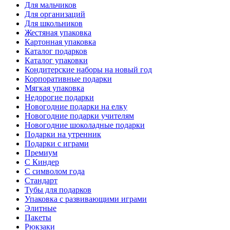
Для мальчиков
Для организаций
Для школьников
Жестяная упаковка
Картонная упаковка
Каталог подарков
Каталог упаковки
Кондитерские наборы на новый год
Корпоративные подарки
Мягкая упаковка
Недорогие подарки
Новогодние подарки на елку
Новогодние подарки учителям
Новогодние шоколадные подарки
Подарки на утренник
Подарки с играми
Премиум
С Киндер
С символом года
Стандарт
Тубы для подарков
Упаковка с развивающими играми
Элитные
Пакеты
Рюкзаки