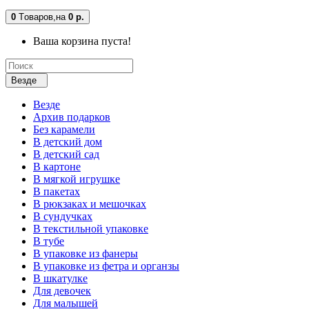
0
Tоваров,
на
0 р.
Ваша корзина пуста!
Везде
Везде
Архив подарков
Без карамели
В детский дом
В детский сад
В картоне
В мягкой игрушке
В пакетах
В рюкзаках и мешочках
В сундучках
В текстильной упаковке
В тубе
В упаковке из фанеры
В упаковке из фетра и органзы
В шкатулке
Для девочек
Для малышей