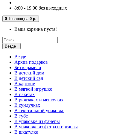
8:00 - 19:00 без выходных
0
Tоваров,
на
0 р.
Ваша корзина пуста!
Везде
Везде
Архив подарков
Без карамели
В детский дом
В детский сад
В картоне
В мягкой игрушке
В пакетах
В рюкзаках и мешочках
В сундучках
В текстильной упаковке
В тубе
В упаковке из фанеры
В упаковке из фетра и органзы
В шкатулке