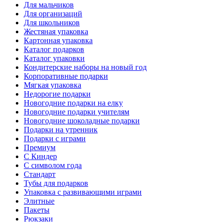
Для мальчиков
Для организаций
Для школьников
Жестяная упаковка
Картонная упаковка
Каталог подарков
Каталог упаковки
Кондитерские наборы на новый год
Корпоративные подарки
Мягкая упаковка
Недорогие подарки
Новогодние подарки на елку
Новогодние подарки учителям
Новогодние шоколадные подарки
Подарки на утренник
Подарки с играми
Премиум
С Киндер
С символом года
Стандарт
Тубы для подарков
Упаковка с развивающими играми
Элитные
Пакеты
Рюкзаки