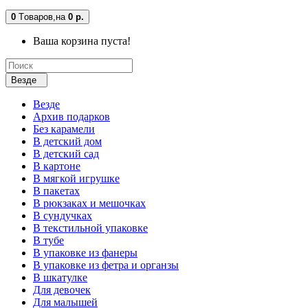
0
Tоваров,
на
0 р.
Ваша корзина пуста!
Везде
Везде
Архив подарков
Без карамели
В детский дом
В детский сад
В картоне
В мягкой игрушке
В пакетах
В рюкзаках и мешочках
В сундучках
В текстильной упаковке
В тубе
В упаковке из фанеры
В упаковке из фетра и органзы
В шкатулке
Для девочек
Для малышей