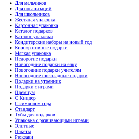
Для мальчиков
Для организаций
Для школьников
Жестяная упаковка
Картонная упаковка
Каталог подарков
Каталог упаковки
Кондитерские наборы на новый год
Корпоративные подарки
Мягкая упаковка
Недорогие подарки
Новогодние подарки на елку
Новогодние подарки учителям
Новогодние шоколадные подарки
Подарки на утренник
Подарки с играми
Премиум
С Киндер
С символом года
Стандарт
Тубы для подарков
Упаковка с развивающими играми
Элитные
Пакеты
Рюкзаки