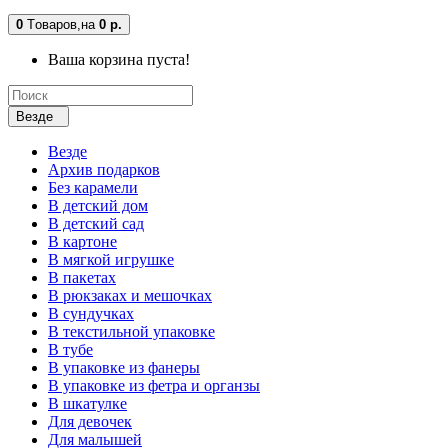
0
Tоваров,
на
0 р.
Ваша корзина пуста!
Везде
Везде
Архив подарков
Без карамели
В детский дом
В детский сад
В картоне
В мягкой игрушке
В пакетах
В рюкзаках и мешочках
В сундучках
В текстильной упаковке
В тубе
В упаковке из фанеры
В упаковке из фетра и органзы
В шкатулке
Для девочек
Для малышей