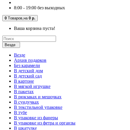
8:00 - 19:00 без выходных
0
Tоваров,
на
0 р.
Ваша корзина пуста!
Везде
Везде
Архив подарков
Без карамели
В детский дом
В детский сад
В картоне
В мягкой игрушке
В пакетах
В рюкзаках и мешочках
В сундучках
В текстильной упаковке
В тубе
В упаковке из фанеры
В упаковке из фетра и органзы
В шкатулке