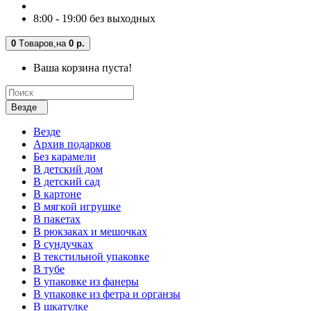
8:00 - 19:00 без выходных
0
Tоваров,
на
0 р.
Ваша корзина пуста!
Везде
Везде
Архив подарков
Без карамели
В детский дом
В детский сад
В картоне
В мягкой игрушке
В пакетах
В рюкзаках и мешочках
В сундучках
В текстильной упаковке
В тубе
В упаковке из фанеры
В упаковке из фетра и органзы
В шкатулке