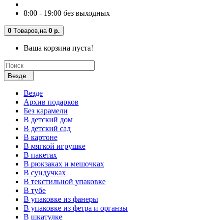
8:00 - 19:00 без выходных
0
Tоваров,
на
0 р.
Ваша корзина пуста!
Везде
Везде
Архив подарков
Без карамели
В детский дом
В детский сад
В картоне
В мягкой игрушке
В пакетах
В рюкзаках и мешочках
В сундучках
В текстильной упаковке
В тубе
В упаковке из фанеры
В упаковке из фетра и органзы
В шкатулке